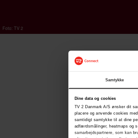
Foto:
TV 2
Lo
E
Samtykke
Dine data og cookies
A
TV 2 Danmark A/S ønsker dit samt
placere og anvende cookies med h
samtidigt samtykke til at dine 
adfærdsmålinger, heatmaps og ses
samarbejdspartnere, som kan brug