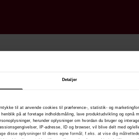
g ind eller opret bruger
Detaljer
mail
dgangskode
ykke til at anvende cookies til præference-, statistik- og marketingfo
enblik på at foretage indholdsmåling, lave produktudvikling og opnå m
Log ind
personoplysninger, herunder oplysninger om hvordan du bruger og intera
sionsgengivelser, IP-adresse, ID og browser, vil blive delt med og/eller
e disse oplysninger til deres egne formål, f.eks. at vise dig målrette